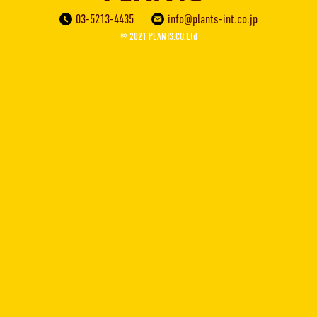
03-5213-4435
info@plants-int.co.jp
© 2021 PLANTS.CO.Ltd