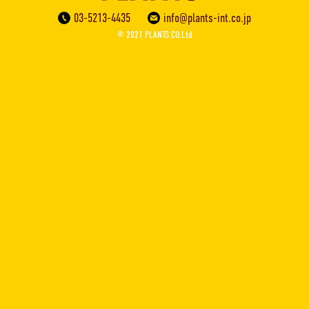
03-5213-4435
info@plants-int.co.jp
© 2021 PLANTS.CO.Ltd